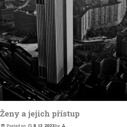
Skip
to
Ženy a jejich přístup
content
Posted on
8. 12. 2023
by