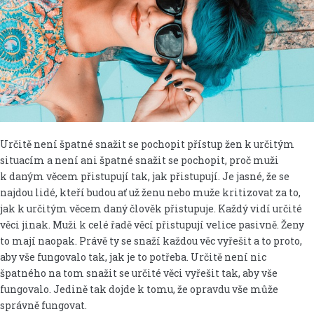
Určitě není špatné snažit se pochopit přístup žen k určitým
situacím a není ani špatné snažit se pochopit, proč muži
k daným věcem přistupují tak, jak přistupují. Je jasné, že se
najdou lidé, kteří budou ať už ženu nebo muže kritizovat za to,
jak k určitým věcem daný člověk přistupuje. Každý vidí určité
věci jinak. Muži k celé řadě věcí přistupují velice pasivně. Ženy
to mají naopak. Právě ty se snaží každou věc vyřešit a to proto,
aby vše fungovalo tak, jak je to potřeba. Určitě není nic
špatného na tom snažit se určité věci vyřešit tak, aby vše
fungovalo. Jedině tak dojde k tomu, že opravdu vše může
správně fungovat.