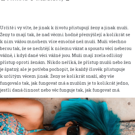
Určitě i vy víte, že jinak k životu přistupují ženy a jinak muži.
Ženy to mají tak, že nad věcmi hodně přemýšlejí a kolikrát se
k nim vážou mnohem více emočně než muži. Muži všechno
berou tak, že se nechtějí k ničemu vázat a spoustu věcí neberou
vážně, i když dané věci vážné jsou. Muži mají zcela odlišný
přístup oproti ženám. Nikdo neříká, že přístup mužů nebo žen
je špatný, ale je potřeba pochopit, že každý člověk přistupuje
k určitým věcem jinak. Ženy se kolikrát snaží, aby vše
fungovalo tak, jak fungovat má a mužům je to kolikrát jedno,
jestli daná činnost nebo věc funguje tak, jak fungovat má
.