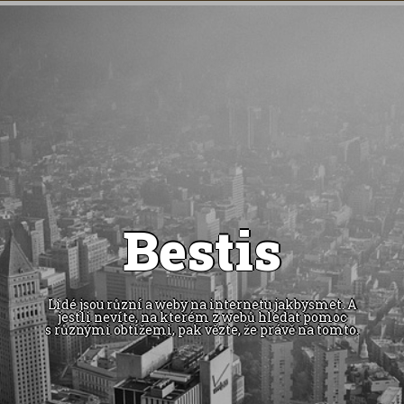
Bestis
Lidé jsou různí a weby na internetu jakbysmet. A
jestli nevíte, na kterém z webů hledat pomoc
s různými obtížemi, pak vězte, že právě na tomto.