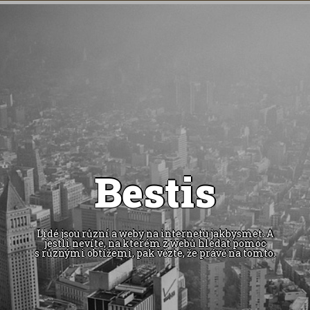
Bestis
Lidé jsou různí a weby na internetu jakbysmet. A
jestli nevíte, na kterém z webů hledat pomoc
s různými obtížemi, pak vězte, že právě na tomto.