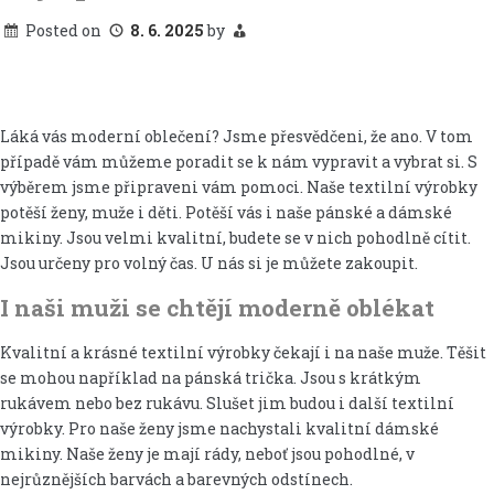
Posted on
8. 6. 2025
by
Láká vás moderní oblečení? Jsme přesvědčeni, že ano. V tom
případě vám můžeme poradit se k nám vypravit a vybrat si. S
výběrem jsme připraveni vám pomoci. Naše textilní výrobky
potěší ženy, muže i děti. Potěší vás i naše pánské a
dámské
mikiny
. Jsou velmi kvalitní, budete se v nich pohodlně cítit.
Jsou určeny pro volný čas. U nás si je můžete zakoupit.
I naši muži se chtějí moderně oblékat
Kvalitní a krásné textilní výrobky čekají i na naše muže. Těšit
se mohou například na pánská trička. Jsou s krátkým
rukávem nebo bez rukávu. Slušet jim budou i další textilní
výrobky. Pro naše ženy jsme nachystali kvalitní dámské
mikiny. Naše ženy je mají rády, neboť jsou pohodlné, v
nejrůznějších barvách a barevných odstínech.