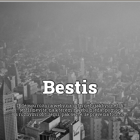
Bestis
Lidé jsou různí a weby na internetu jakbysmet. A
jestli nevíte, na kterém z webů hledat pomoc
s různými obtížemi, pak vězte, že právě na tomto.