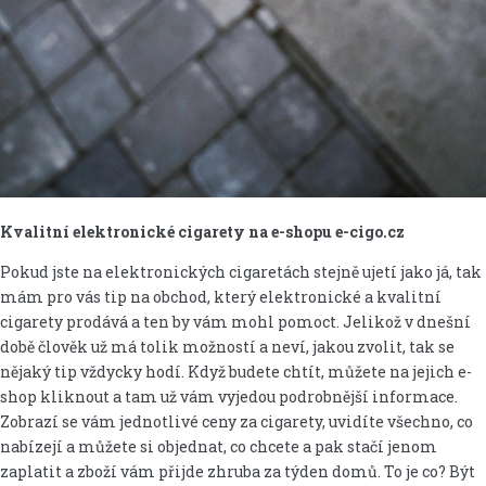
Kvalitní elektronické cigarety na e-shopu e-cigo.cz
Pokud jste na elektronických cigaretách stejně ujetí jako já, tak
mám pro vás tip na obchod, který elektronické a kvalitní
cigarety prodává a ten by vám mohl pomoct. Jelikož v dnešní
době člověk už má tolik možností a neví, jakou zvolit, tak se
nějaký tip vždycky hodí. Když budete chtít, můžete na jejich e-
shop kliknout a tam už vám vyjedou podrobnější informace.
Zobrazí se vám jednotlivé ceny za cigarety, uvidíte všechno, co
nabízejí a můžete si objednat, co chcete a pak stačí jenom
zaplatit a zboží vám přijde zhruba za týden domů. To je co? Být