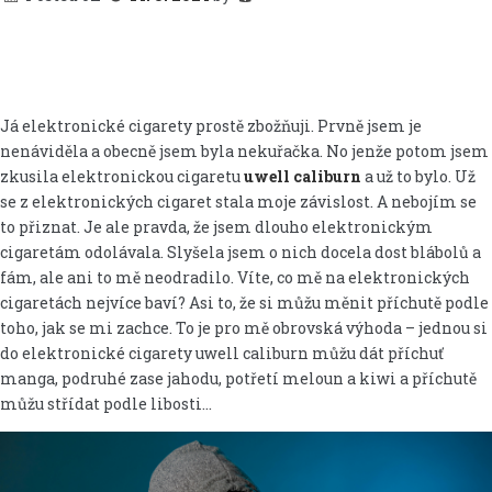
Já elektronické cigarety prostě zbožňuji. Prvně jsem je
nenáviděla a obecně jsem byla nekuřačka. No jenže potom jsem
zkusila elektronickou cigaretu
uwell caliburn
a už to bylo. Už
se z elektronických cigaret stala moje závislost. A nebojím se
to přiznat. Je ale pravda, že jsem dlouho elektronickým
cigaretám odolávala. Slyšela jsem o nich docela dost blábolů a
fám, ale ani to mě neodradilo. Víte, co mě na elektronických
cigaretách nejvíce baví? Asi to, že si můžu měnit příchutě podle
toho, jak se mi zachce. To je pro mě obrovská výhoda – jednou si
do elektronické cigarety uwell caliburn můžu dát příchuť
manga, podruhé zase jahodu, potřetí meloun a kiwi a příchutě
můžu střídat podle libosti…