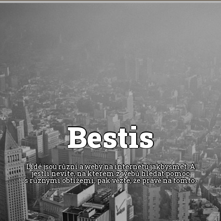
Bestis
Lidé jsou různí a weby na internetu jakbysmet. A
jestli nevíte, na kterém z webů hledat pomoc
s různými obtížemi, pak vězte, že právě na tomto.