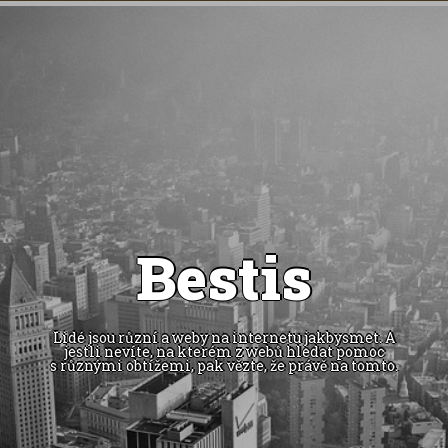
Bestis
Lidé jsou různí a weby na internetu jakbysmet. A
jestli nevíte, na kterém z webů hledat pomoc
s různými obtížemi, pak vězte, že právě na tomto.