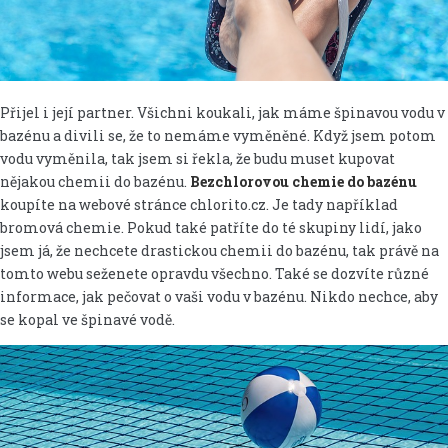
Přijel i její partner. Všichni koukali, jak máme špinavou vodu v
bazénu a divili se, že to nemáme vyměněné. Když jsem potom
vodu vyměnila, tak jsem si řekla, že budu muset kupovat
nějakou chemii do bazénu.
Bezchlorovou chemie do bazénu
koupíte na webové stránce chlorito.cz. Je tady například
bromová chemie. Pokud také patříte do té skupiny lidí, jako
jsem já, že nechcete drastickou chemii do bazénu, tak právě na
tomto webu seženete opravdu všechno. Také se dozvíte různé
informace, jak pečovat o vaši vodu v bazénu. Nikdo nechce, aby
se kopal ve špinavé vodě.