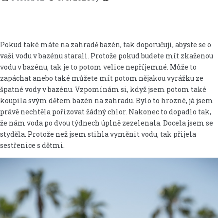
Pokud také máte na zahradě bazén, tak doporučuji, abyste se o
vaši vodu v bazénu starali. Protože pokud budete mít zkaženou
vodu v bazénu, tak je to potom velice nepříjemné. Může to
zapáchat anebo také můžete mít potom nějakou vyrážku ze
špatné vody v bazénu. Vzpomínám si, když jsem potom také
koupila svým dětem bazén na zahradu. Bylo to hrozné, já jsem
právě nechtěla pořizovat žádný chlor. Nakonec to dopadlo tak,
že nám voda po dvou týdnech úplně zezelenala. Docela jsem se
styděla. Protože než jsem stihla vyměnit vodu, tak přijela
sestřenice s dětmi.