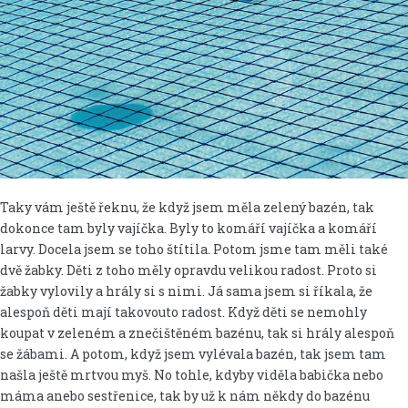
Taky vám ještě řeknu, že když jsem měla zelený bazén, tak
dokonce tam byly vajíčka. Byly to komáří vajíčka a komáří
larvy. Docela jsem se toho štítila. Potom jsme tam měli také
dvě žabky. Děti z toho měly opravdu velikou radost. Proto si
žabky vylovily a hrály si s nimi. Já sama jsem si říkala, že
alespoň děti mají takovouto radost. Když děti se nemohly
koupat v zeleném a znečištěném bazénu, tak si hrály alespoň
se žábami. A potom, když jsem vylévala bazén, tak jsem tam
našla ještě mrtvou myš. No tohle, kdyby viděla babička nebo
máma anebo sestřenice, tak by už k nám někdy do bazénu