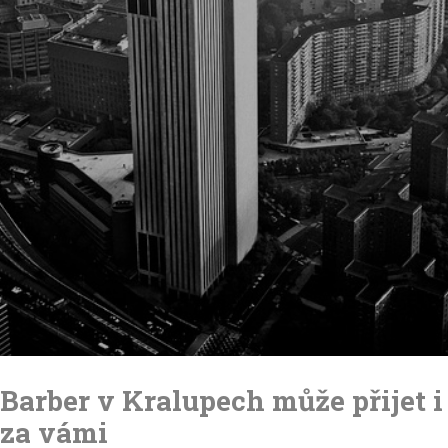
Skip
to
Barber v Kralupech může přijet i
content
za vámi