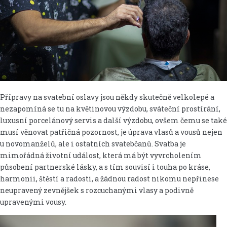
Přípravy na svatební oslavy jsou někdy skutečně velkolepé a
nezapomíná se tu na květinovou výzdobu, sváteční prostírání,
luxusní porcelánový servis a další výzdobu, ovšem čemu se také
musí věnovat patřičná pozornost, je úprava vlasů a vousů nejen
u novomanželů, ale i ostatních svatebčanů. Svatba je
mimořádná životní událost, která má být vyvrcholením
působení partnerské lásky, a s tím souvisí i touha po kráse,
harmonii, štěstí a radosti, a žádnou radost nikomu nepřinese
neupravený zevnějšek s rozcuchanými vlasy a podivně
upravenými vousy.