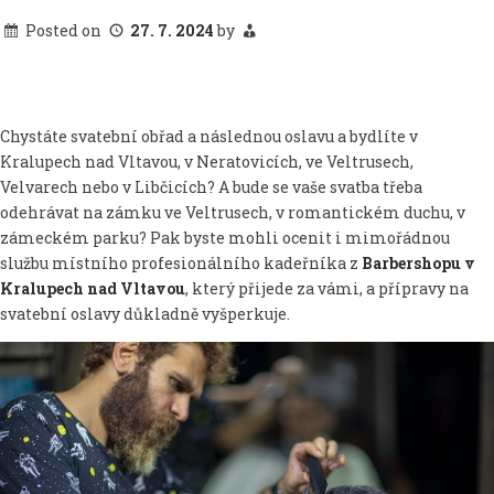
Posted on
27. 7. 2024
by
Chystáte svatební obřad a následnou oslavu a bydlíte v
Kralupech nad Vltavou, v Neratovicích, ve Veltrusech,
Velvarech nebo v Libčicích? A bude se vaše svatba třeba
odehrávat na zámku ve Veltrusech, v romantickém duchu, v
zámeckém parku? Pak byste mohli ocenit i mimořádnou
službu místního profesionálního kadeřníka z
Barbershopu v
Kralupech nad Vltavou
, který přijede za vámi, a přípravy na
svatební oslavy důkladně vyšperkuje.