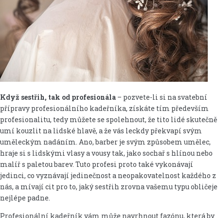
Když sestřih, tak od profesionála
– pozvete-li si na svatební
přípravy profesionálního kadeřníka, získáte tím především
profesionalitu, tedy můžete se spolehnout, že tito lidé skutečně
umí kouzlit na lidské hlavě, a že vás leckdy překvapí svým
uměleckým nadáním. Ano, barber je svým způsobem umělec,
hraje si s lidskými vlasy a vousy tak, jako sochař s hlínou nebo
malíř s paletou barev. Tuto profesi proto také vykonávají
jedinci, co vyznávají jedinečnost a neopakovatelnost každého z
nás, a mívají cit pro to, jaký sestřih zrovna vašemu typu obličeje
nejlépe padne.
Profesionální kadeřník vám může navrhnout fazónu, která by