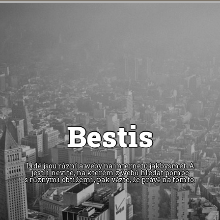
Bestis
Lidé jsou různí a weby na internetu jakbysmet. A
jestli nevíte, na kterém z webů hledat pomoc
s různými obtížemi, pak vězte, že právě na tomto.